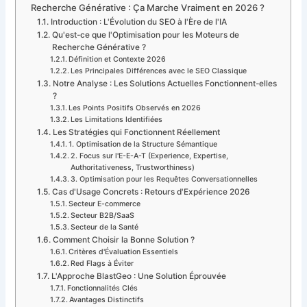
Recherche Générative : Ça Marche Vraiment en 2026 ?
Introduction : L'Évolution du SEO à l'Ère de l'IA
Qu'est-ce que l'Optimisation pour les Moteurs de
Recherche Générative ?
Définition et Contexte 2026
Les Principales Différences avec le SEO Classique
Notre Analyse : Les Solutions Actuelles Fonctionnent-elles
?
Les Points Positifs Observés en 2026
Les Limitations Identifiées
Les Stratégies qui Fonctionnent Réellement
1. Optimisation de la Structure Sémantique
2. Focus sur l'E-E-A-T (Experience, Expertise,
Authoritativeness, Trustworthiness)
3. Optimisation pour les Requêtes Conversationnelles
Cas d'Usage Concrets : Retours d'Expérience 2026
Secteur E-commerce
Secteur B2B/SaaS
Secteur de la Santé
Comment Choisir la Bonne Solution ?
Critères d'Évaluation Essentiels
Red Flags à Éviter
L'Approche BlastGeo : Une Solution Éprouvée
Fonctionnalités Clés
Avantages Distinctifs